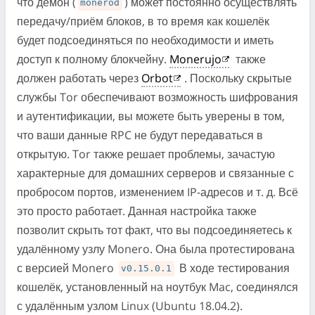
что демон (
) может постоянно осуществлять
monerod
передачу/приём блоков, в то время как кошелёк
будет подсоединяться по необходимости и иметь
доступ к полному блокчейну.
Monerujo
также
должен работать через
Orbot
. Поскольку скрытые
службы Tor обеспечивают возможность шифрования
и аутентификации, вы можете быть уверены в том,
что ваши данные RPC не будут передаваться в
открытую. Tor также решает проблемы, зачастую
характерные для домашних серверов и связанные с
пробросом портов, изменением IP-адресов и т. д. Всё
это просто работает. Данная настройка также
позволит скрыть тот факт, что вы подсоединяетесь к
удалённому узлу Monero. Она была протестирована
с версией Monero
В ходе тестирования
v0.15.0.1
кошелёк, установленный на ноутбук Mac, соединялся
с удалённым узлом Linux (Ubuntu 18.04.2).