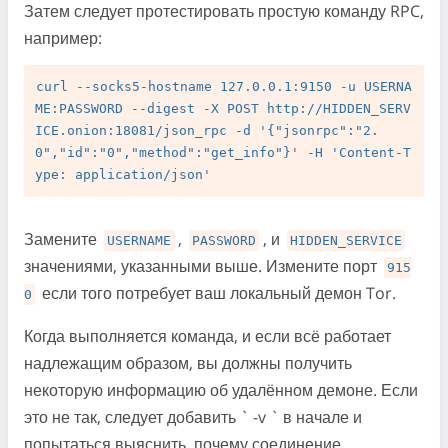
Затем следует протестировать простую команду RPC,
например:
curl --socks5-hostname 127.0.0.1:9150 -u USERNA
ME:PASSWORD --digest -X POST http://HIDDEN_SERV
ICE.onion:18081/json_rpc -d '{"jsonrpc":"2.
0","id":"0","method":"get_info"}' -H 'Content-T
Замените
,
, и
USERNAME
PASSWORD
HIDDEN_SERVICE
значениями, указанными выше. Измените порт
915
если того потребует ваш локальный демон Tor.
0
Когда выполняется команда, и если всё работает
надлежащим образом, вы должны получить
некоторую информацию об удалённом демоне. Если
это не так, следует добавить ` -v ` в начале и
попытаться выяснить, почему соединение