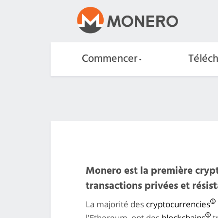
Commencer
Téléc
Monero est la première cryp
transactions privées et résist
La majorité des
cryptocurrencies
l'Ethereum, ont des
blockchains
t