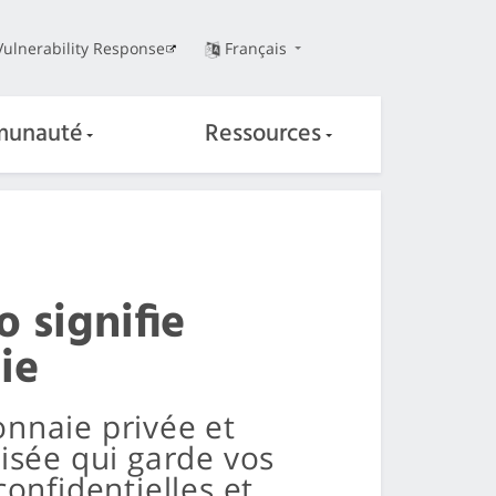
Vulnerability Response
Français
unauté
Ressources
 signifie
ie
nnaie privée et
isée qui garde vos
confidentielles et