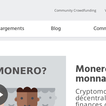
Community Crowdfunding
hargements
Blog
Comm
Monero
monna
Cryptomo
décentral
finances 