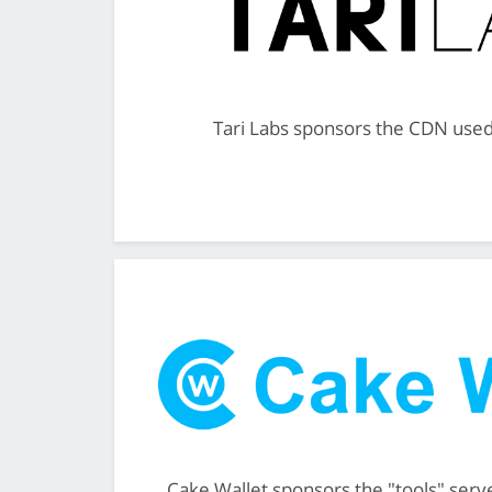
Tari Labs sponsors the CDN used 
Cake Wallet sponsors the "tools" server