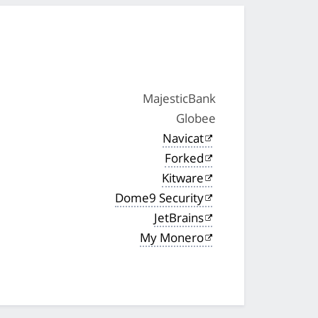
MajesticBank
Globee
Navicat
Forked
Kitware
Dome9 Security
JetBrains
My Monero