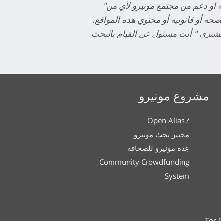
"من فضلك لاحظ: هذه الروابط تم توفيرها هنا لسهوله الوصول ولإغراض تعريفيه فقط: ولا تشكل موافقه او دعم من مجتمع مونيرو لأي من
حه أو قانونيه أو محتوي هذه المواقع.
مشتري " أنت مسئول عن القيام بالبحث
مشروع مونيرو
Open Alias
مختبر بحث مونيرو
عِده مونيرو للصحافه
Community Crowdfunding
System
Tor 