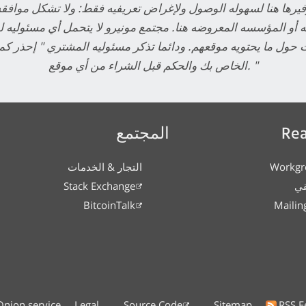
 أو المؤسسه المعروضه هنا. مجتمع مونيرو لا يتحمل أي مسئوليه لص
حول ما يحتويه موقعهم. ودائما تذكر مسئوليه المشتري " إحذر ك
الخاص بك والحكم قبل الشراء من أي موقع. "
Rea
المجتمع
Workgr
التجار & الخدمات
قي
Stack Exchange
BitcoinTalk
Mailing
Onion service
Legal
Source Code
Sitemap
RSS F