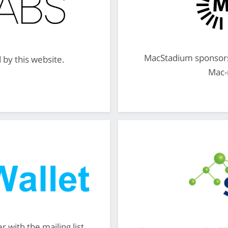
MacStadium sponsors 
by this website.
Mac-
 with the mailing list,