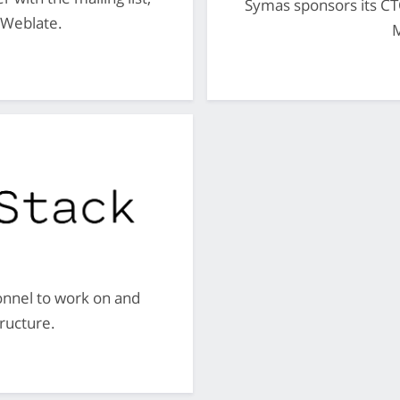
Symas sponsors its CT
d Weblate.
nnel to work on and
ructure.