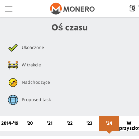
Oś czasu
Ukończone
W trakcie
Nadchodzące
Proposed task
2014-'19
'20
'21
'22
'23
'24
W
przyszło