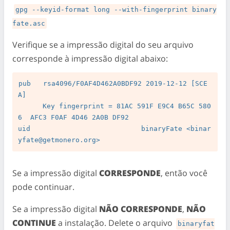
gpg --keyid-format long --with-fingerprint binary
fate.asc
Verifique se a impressão digital do seu arquivo
corresponde à impressão digital abaixo:
pub   rsa4096/F0AF4D462A0BDF92 2019-12-12 [SCE
A]

      Key fingerprint = 81AC 591F E9C4 B65C 580
6  AFC3 F0AF 4D46 2A0B DF92

uid                           binaryFate <
binar
yfate@getmonero.org
Se a impressão digital
CORRESPONDE
, então você
pode continuar.
Se a impressão digital
NÃO CORRESPONDE
,
NÃO
CONTINUE
a instalação. Delete o arquivo
binaryfat