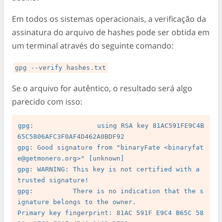
Em todos os sistemas operacionais, a verificação da
assinatura do arquivo de hashes pode ser obtida em
um terminal através do seguinte comando:
gpg --verify hashes.txt
Se o arquivo for autêntico, o resultado será algo
parecido com isso:
gpg:                using RSA key 81AC591FE9C4B
65C5806AFC3F0AF4D462A0BDF92

gpg: Good signature from "binaryFate <
binaryfat
e@getmonero.org
>" [unknown]

gpg: WARNING: This key is not certified with a 
trusted signature!

gpg:          There is no indication that the s
ignature belongs to the owner.

Primary key fingerprint: 81AC 591F E9C4 B65C 58