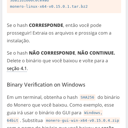
3ba11d1600c0ce9ad 

Se o hash
CORRESPONDE
, então você pode
prosseguir! Extraia os arquivos e prossiga com a
instalação.
Se o hash
NÃO CORRESPONDE
,
NÃO CONTINUE.
Delete o binário que você baixou e volte para a
seção 4.1
.
Binary Verification on Windows
Em um terminal, obtenha o hash
do binário
SHA256
do Monero que você baixou. Como exemplo, esse
guia irá usar o binário do GUI para
Windows,

. Substitua
64bit
monero-gui-win-x64-v0.15.0.4.zip
com o nome do binário que você baixou na
seção