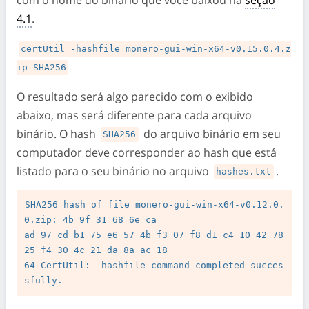
4.1
.
certUtil -hashfile monero-gui-win-x64-v0.15.0.4.z
ip SHA256
O resultado será algo parecido com o exibido
abaixo, mas será diferente para cada arquivo
binário. O hash
do arquivo binário em seu
SHA256
computador deve corresponder ao hash que está
listado para o seu binário no arquivo
.
hashes.txt
SHA256 hash of file monero-gui-win-x64-v0.12.0.
0.zip: 4b 9f 31 68 6e ca

ad 97 cd b1 75 e6 57 4b f3 07 f8 d1 c4 10 42 78 
25 f4 30 4c 21 da 8a ac 18

64 CertUtil: -hashfile command completed succes