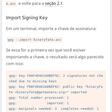
e volte para a
seção 2.1
.
e.asc
Import Signing Key
Em um terminal, importe a chave de assinatura:
gpg --import binaryfate.asc
Se essa for a primeira vez que você estiver
importando a chave, o resultado será algo parecido
com isso:
gpg: key F0AF4D462A0BDF92: 2 signatures not che
cked due to missing keys

gpg: key F0AF4D462A0BDF92: public key "binaryFa
te <
binaryfate@getmonero.org
>" imported

gpg: Total number processed: 1

gpg:               imported: 1

gpg: marginals needed: 3  completes needed: 1  