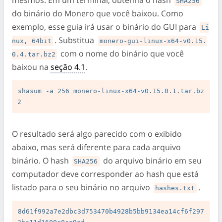
SHA256
do binário do Monero que você baixou. Como
exemplo, esse guia irá usar o binário do GUI para
Li
. Substitua
nux, 64bit
monero-gui-linux-x64-v0.15.
com o nome do binário que você
0.4.tar.bz2
baixou na
seção 4.1
.
shasum -a 256 monero-linux-x64-v0.15.0.1.tar.bz
O resultado será algo parecido com o exibido
abaixo, mas será diferente para cada arquivo
binário. O hash
do arquivo binário em seu
SHA256
computador deve corresponder ao hash que está
listado para o seu binário no arquivo
.
hashes.txt
8d61f992a7e2dbc3d753470b4928b5bb9134ea14cf6f297