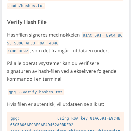
loads/hashes.txt
Verify Hash File
Hashfilen signeres med nøkkelen
81AC 591F E9C4 B6
5C 5806 AFC3 F0AF 4D46

, som det framgår i utdataen under.
2A0B DF92
På alle operativsystemer kan du verifisere
signaturen av hash-filen ved å eksekvere følgende
kommando i en terminal:
gpg --verify hashes.txt
Hvis filen er autentisk, vil utdataen se slik ut:
gpg:                using RSA key 81AC591FE9C4B
65C5806AFC3F0AF4D462A0BDF92
