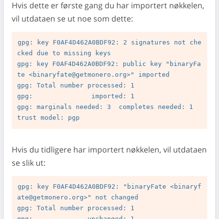
Hvis dette er første gang du har importert nøkkelen,
vil utdataen se ut noe som dette:
gpg: key F0AF4D462A0BDF92: 2 signatures not che
cked due to missing keys

gpg: key F0AF4D462A0BDF92: public key "binaryFa
te <
binaryfate@getmonero.org
>" imported

gpg: Total number processed: 1

gpg:               imported: 1

gpg: marginals needed: 3  completes needed: 1  
Hvis du tidligere har importert nøkkelen, vil utdataen
se slik ut:
gpg: key F0AF4D462A0BDF92: "binaryFate <
binaryf
ate@getmonero.org
>" not changed

gpg: Total number processed: 1
