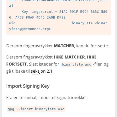
pub   rsa4096/F0AF4D462A0BDF92 2019-12-12 [SCE
A]

      Key fingerprint = 81AC 591F E9C4 B65C 580
6  AFC3 F0AF 4D46 2A0B DF92

uid                           binaryFate <
binar
yfate@getmonero.org
Dersom fingeravtrykket
MATCHER
, kan du fortsette.
Dersom fingeravtrykket
IKKE MATCHER
,
IKKE
FORTSETT.
Slett istedenfor
-filen og
binaryfate.asc
gå tilbake til
seksjon 2.1
.
Import Signing Key
Fra en terminal, importer signaturnøkkel:
gpg --import binaryfate.asc