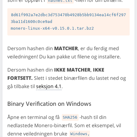
som er oppført i
-filen for din binærfil.
hashes.txt
8d61f992a7e2dbc3d753470b4928b5bb9134ea14cf6f297
3ba11d1600c0ce9ad 

Dersom hashen din
MATCHER
, er du ferdig med
veiledningen! Du kan pakke ut filene og installere.
Dersom hashen din
IKKE MATCHER
,
IKKE
FORTSETT.
Slett i stedet binærfilen du lastet ned og
gå tilbake til
seksjon 4.1
.
Binary Verification on Windows
Åpne en terminal og få
-hash til din
SHA256
nedlastede Monero-binærfil. Som et eksempel, vil
denne veiledningen bruke
Windows,
