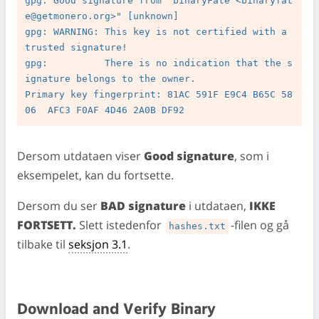
gpg: Good signature from "binaryFate <
binaryfat
e@getmonero.org
>" [unknown]

gpg: WARNING: This key is not certified with a 
trusted signature!

gpg:          There is no indication that the s
ignature belongs to the owner.

Primary key fingerprint: 81AC 591F E9C4 B65C 58
Dersom utdataen viser
Good signature
, som i
eksempelet, kan du fortsette.
Dersom du ser
BAD signature
i utdataen,
IKKE
FORTSETT.
Slett istedenfor
-filen og gå
hashes.txt
tilbake til
seksjon 3.1
.
Download and Verify Binary