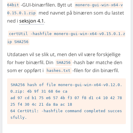
-GUI-binærfilen. Bytt ut
64bit
monero-gui-win-x64-v
med navnet på binæren som du lastet
0.15.0.1.zip
ned i
seksjon 4.1
.
certUtil -hashfile monero-gui-win-x64-v0.15.0.1.z
ip SHA256
Utdataen vil se slik ut, men den vil være forskjellige
for hver binærfil. Din
-hash bør matche den
SHA256
som er oppført i
-filen for din binærfil.
hashes.txt
SHA256 hash of file monero-gui-win-x64-v0.12.0.
0.zip: 4b 9f 31 68 6e ca

ad 97 cd b1 75 e6 57 4b f3 07 f8 d1 c4 10 42 78 
25 f4 30 4c 21 da 8a ac 18

64 CertUtil: -hashfile command completed succes