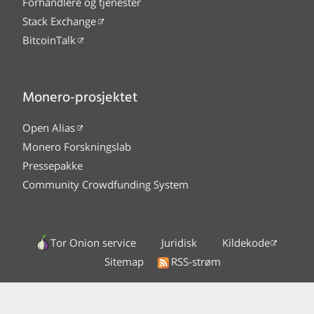
Forhandlere og tjenester
Stack Exchange
BitcoinTalk
Monero-prosjektet
Open Alias
Monero Forskningslab
Pressepakke
Community Crowdfunding System
Tor Onion service
Juridisk
Kildekode
Sitemap
RSS-strøm