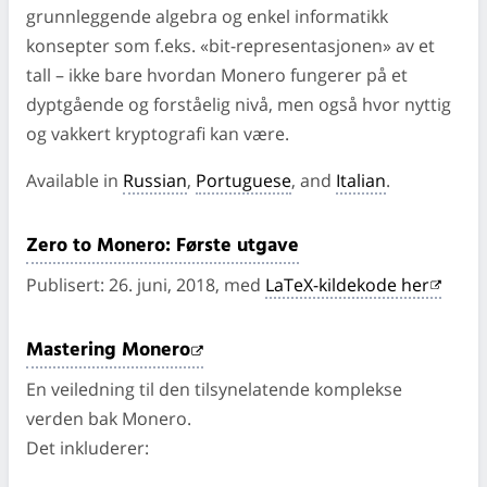
grunnleggende algebra og enkel informatikk
konsepter som f.eks. «bit-representasjonen» av et
tall – ikke bare hvordan Monero fungerer på et
dyptgående og forståelig nivå, men også hvor nyttig
og vakkert kryptografi kan være.
Available in
Russian
,
Portuguese
, and
Italian
.
Zero to Monero: Første utgave
Publisert: 26. juni, 2018, med
LaTeX-kildekode her
Mastering Monero
En veiledning til den tilsynelatende komplekse
verden bak Monero.
Det inkluderer: