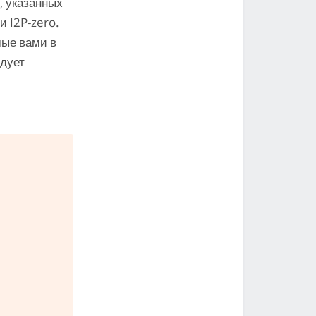
, указанных
 I2P-zero.
ые вами в
едует