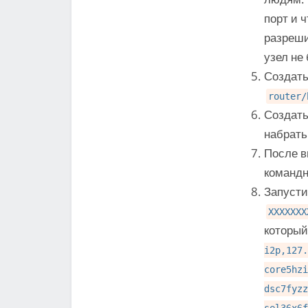
порт и 
разреши
узел не 
Создать
router/
Создать
набрать
После в
командн
Запусти
XXXXXXX
который
i2p,127.
core5hzi
dsc7fyzz
sel36x6f