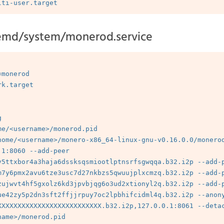
temd/system/monerod.service
monerod

k.target



me/<username>/monerod.pid

home/<username>/monero-x86_64-linux-gnu-v0.16.0.0/monerod
1:8060 --add-peer 
v5ttxbor4a3haja6dssksqsmiootlptnsrfsgwqqa.b32.i2p --add-p
m7y6pmx2avu6tze3usc7d27nkbzs5qwuujplxcmzq.b32.i2p --add-p
zujwvt4hf5gxolz6kd3jpvbjqg6o3ud2xtionyl2q.b32.i2p --add-p
ue42zy5p2dn3sft2ffjjrpuy7oc2lpbhifcidml4q.b32.i2p --anon
XXXXXXXXXXXXXXXXXXXXXXXXXX.b32.i2p,127.0.0.1:8061 --detac
ame>/monerod.pid
