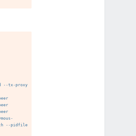
 --tx-proxy 
eer 
eer 
eer 
ymous-
h --pidfile 