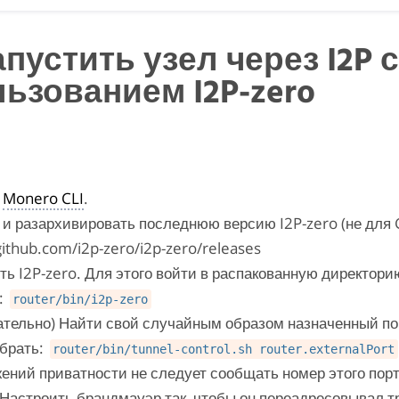
апустить узел через I2P с
ьзованием I2P-zero
ь
Monero CLI
.
 и разархивировать последнюю версию I2P-zero (не для 
github.com/i2p-zero/i2p-zero/releases
ть I2P-zero. Для этого войти в распакованную директорию
:
router/bin/i2p-zero
ательно) Найти свой случайным образом назначенный пор
абрать:
router/bin/tunnel-control.sh router.externalPort
ений приватности не следует сообщать номер этого пор
Настроить брандмауэр так, чтобы он переадресовывал т