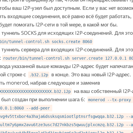
чтобы ваш I2P-узел был доступным. Если у вас нет возмо
ть входящие соединения, всё равно всё будет работать, 
будет помогать I2P-сети в той мере, в какой мог бы.
 туннель SOCKS для исходящих I2P-соединений. Для это
bin/tunnel-control.sh socks.create 8060
 туннель сервера для входящих I2P-соединений. Для это
:
router/bin/tunnel-control.sh server.create 127.0.0.1 8
вода указанной выше команды I2P-адрес будет напечатан
ой строке с
в конце. Это ваш новый I2P-адрес.
.b32.i2p
ть monerod, набрав следующее и заменив
на ваш собственный I2P-
XXXXXXXXXXXXXXXXXXXXXX.b32.i2p
 был создан при выполнении шага 6:
monerod --tx-proxy 
0.0.1:8060 --add-peer 
vg4v5ttxbor4a3haja6dssksqsmiootlptnsrfsgwqqa.b32.i2p --a
ultm7y6pmx2avu6tze3usc7d27nkbzs5qwuujplxcmzq.b32.i2p --a
ibfzujwvt4hf5gxolz6kd3jpvbjqg6o3ud2xtionyl2q.b32.i2p --a