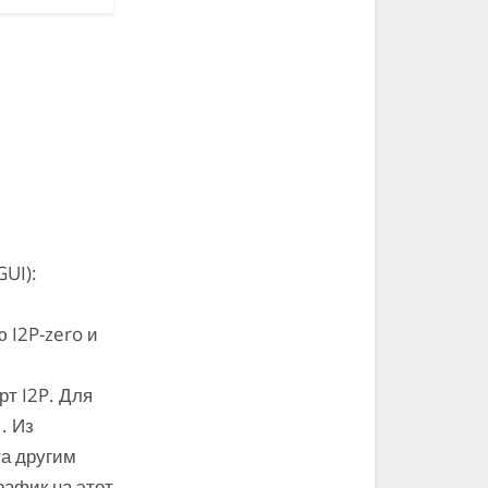
GUI):
 I2P-zero и
т I2P. Для
. Из
та другим
рафик на этот