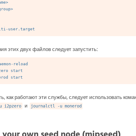
me>

roup>

ия этих двух файлов следует запустить:
emon-reload

ero start

ь, как работают эти службы, следует использовать ком
и
u i2pzero
journalctl -u monerod
 your own seed node (mipseed)