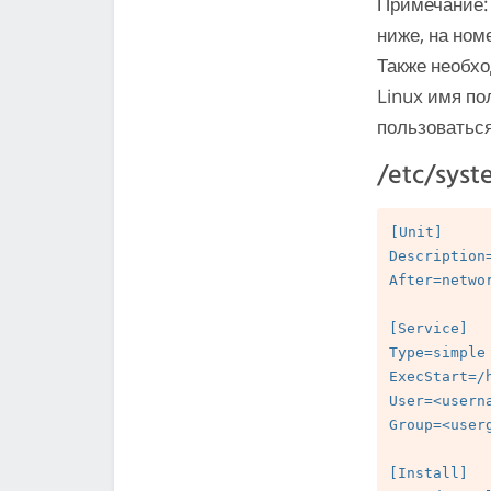
Примечание: 
ниже, на ном
Также необх
Linux имя по
пользоватьс
/etc/syst
[Unit]

Description=
After=networ
[Service]

Type=simple

ExecStart=/
User=<userna
Group=<userg
[Install]
