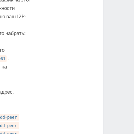
жности
но ваш I2P-
го набрать:
го
.
061
 на
адрес,
dd-peer 
dd-peer 
dd-peer 