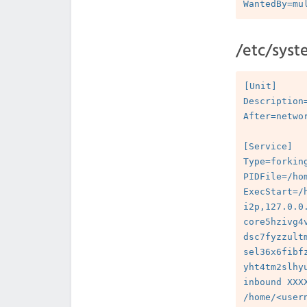
/etc/sys
[Unit]

Description=
After=networ
[Service]

Type=forking
PIDFile=/ho
ExecStart=/
i2p,127.0.0.
core5hzivg4
dsc7fyzzult
sel36x6fibf
yht4tm2slhy
inbound XXX
/home/<usern