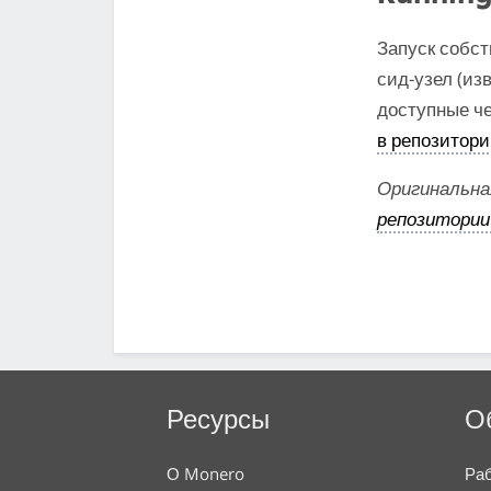
Запуск собст
сид-узел (из
доступные ч
в репозитори
Оригинальна
репозитории 
Ресурсы
О
О Monero
Раб