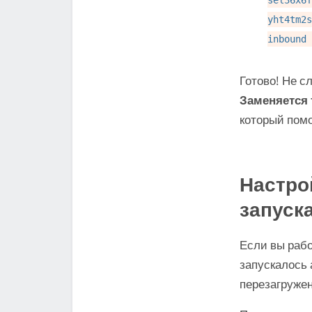
yht4tm2s
inbound 
Готово! Не с
Заменяется 
который помо
Настро
запуска
Если вы рабо
запускалось 
перезагруже