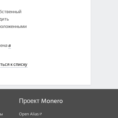
обственный
одить
сположенными
жена
в
ться к списку
Проект Monero
сы
Open Alias