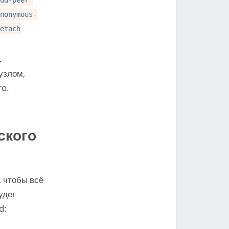
nonymous-
etach
.
узлом,
ro.
ского
, чтобы всё
удет
d: