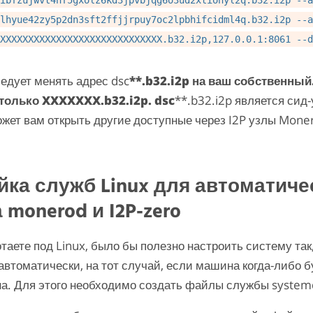
lhyue42zy5p2dn3sft2ffjjrpuy7oc2lpbhifcidml4q.b32.i2p --a
XXXXXXXXXXXXXXXXXXXXXXXXXXXXX.b32.i2p,127.0.0.1:8061 --d
ледует менять адрес dsc
**.b32.i2p на ваш собственный
только XXXXXXX.b32.i2p. dsc
**.b32.i2p является сид-
жет вам открыть другие доступные через I2P узлы Mone
йка служб Linux для автоматиче
 monerod и I2P-zero
таете под Linux, было бы полезно настроить систему так
автоматически, на тот случай, если машина когда-либо б
на. Для этого необходимо создать файлы службы system