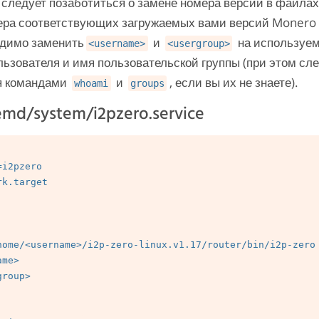
следует позаботиться о замене номера версий в файлах
ера соответствующих загружаемых вами версий Monero и
одимо заменить
и
на используем
<username>
<usergroup>
льзователя и имя пользовательской группы (при этом сл
я командами
и
, если вы их не знаете).
whoami
groups
emd/system/i2pzero.service
i2pzero

k.target

home/<username>/i2p-zero-linux.v1.17/router/bin/i2p-zero

me>

roup>
