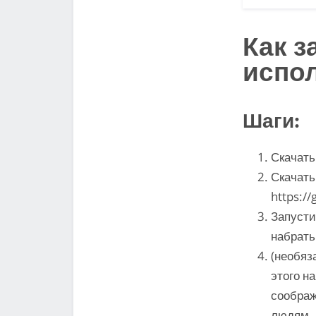
Как з
испол
Шаги:
Скачат
Скачать
https://
Запусти
набрать
(необяз
этого н
соображ
людям. 