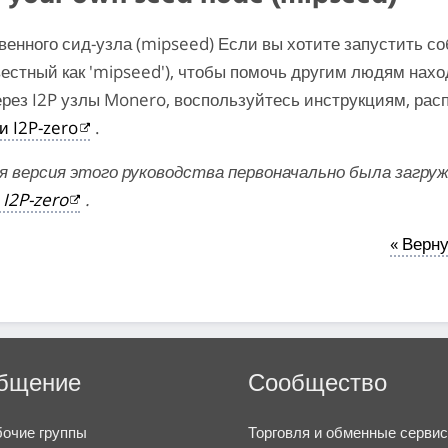
венного сид-узла (mipseed) Если вы хотите запустить с
вестный как 'mipseed'), чтобы помочь другим людям нах
ерез I2P узлы Monero, воспользуйтесь инструкциям, ра
и I2P-zero
.
я версия этого руководства первоначально была загру
I2P-zero
.
« Верну
бщение
Сообщество
очие группы
Торговля и обменные серви