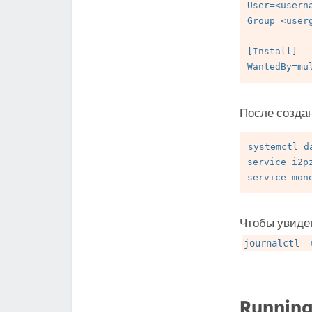
User=<userna
Group=<userg
[Install]

После создан
systemctl da
service i2pz
Чтобы увидет
journalctl -
Running