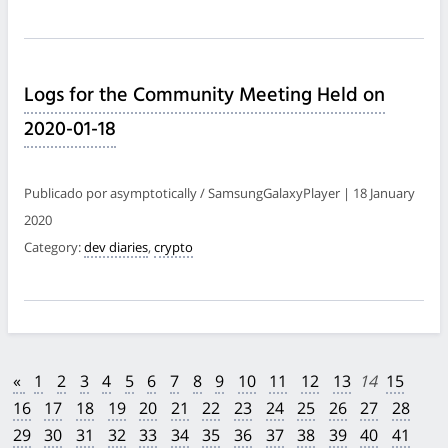
Logs for the Community Meeting Held on
2020-01-18
Publicado por asymptotically / SamsungGalaxyPlayer | 18 January
2020
Category:
dev diaries
,
crypto
«
1
2
3
4
5
6
7
8
9
10
11
12
13
14
15
16
17
18
19
20
21
22
23
24
25
26
27
28
29
30
31
32
33
34
35
36
37
38
39
40
41