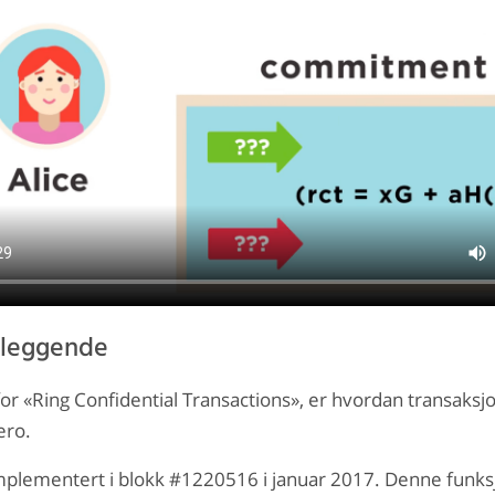
nleggende
for «Ring Confidential Transactions», er hvordan transaks
ero.
implementert i blokk #1220516 i januar 2017. Denne funks