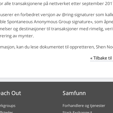
for alle transaksjonene på nettverket etter september 201
userer en forbedret versjon av @ring-signaturer som kalle
able Spontaneous Anonymous Group signature», som åpner
nelser og destinasjoner til transaksjoner med rimelig, veri
erering av mynter.
rmasjon, kan du lese dokumentet til oppretteren, Shen N
« Tilbake t
ach Out
Samfunn
rkgroups
Forhandlere og tjenester
ffsteder
Stack Exchange