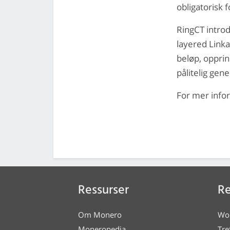
obligatorisk 
RingCT introd
layered Link
beløp, opprin
pålitelig gen
For mer info
Ressurser
Re
Om Monero
Wo
Moneropedia
Tre