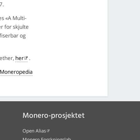
7.
s «A Multi-
 for skjulte
fiserbar og
oether,
her
.
il Moneropedia
Monero-prosjektet
Open Alias
Monero Forskningslab