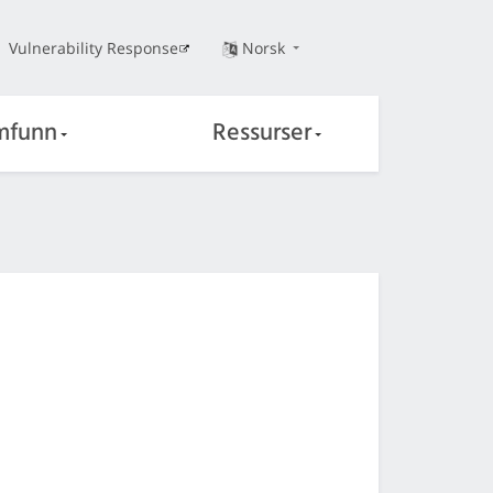
Vulnerability Response
Norsk
mfunn
Ressurser