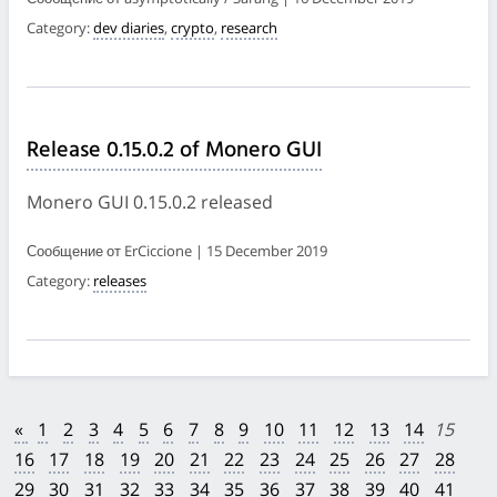
Category:
dev diaries
,
crypto
,
research
Release 0.15.0.2 of Monero GUI
Monero GUI 0.15.0.2 released
Сообщение от ErCiccione | 15 December 2019
Category:
releases
«
1
2
3
4
5
6
7
8
9
10
11
12
13
14
15
16
17
18
19
20
21
22
23
24
25
26
27
28
29
30
31
32
33
34
35
36
37
38
39
40
41