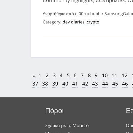
Community highlights, CCS updates, W
Αναρτήθηκε από el00ruobuob / SamsungGalax
Category:
dev diaries
,
crypto
«
1
2
3
4
5
6
7
8
9
10
11
12
37
38
39
40
41
42
43
44
45
46
Πόροι
Ε
Σχετικά με το Monero
Ομά