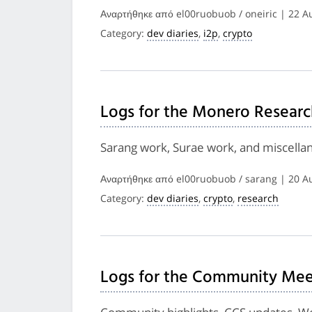
Αναρτήθηκε από el00ruobuob / oneiric | 22 A
Category:
dev diaries
,
i2p
,
crypto
Logs for the Monero Researc
Sarang work, Surae work, and miscella
Αναρτήθηκε από el00ruobuob / sarang | 20 A
Category:
dev diaries
,
crypto
,
research
Logs for the Community Meet