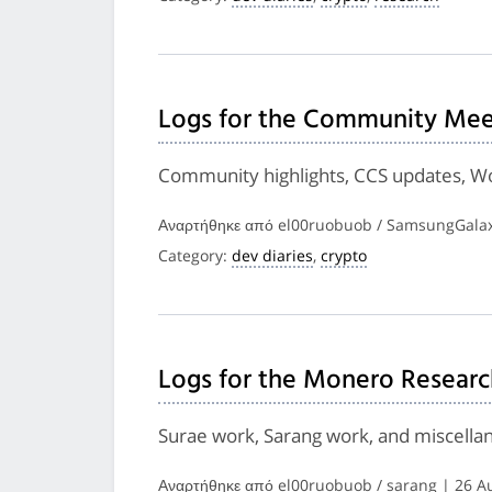
Logs for the Community Meet
Community highlights, CCS updates, Wo
Αναρτήθηκε από el00ruobuob / SamsungGalax
Category:
dev diaries
,
crypto
Logs for the Monero Researc
Surae work, Sarang work, and miscella
Αναρτήθηκε από el00ruobuob / sarang | 26 A