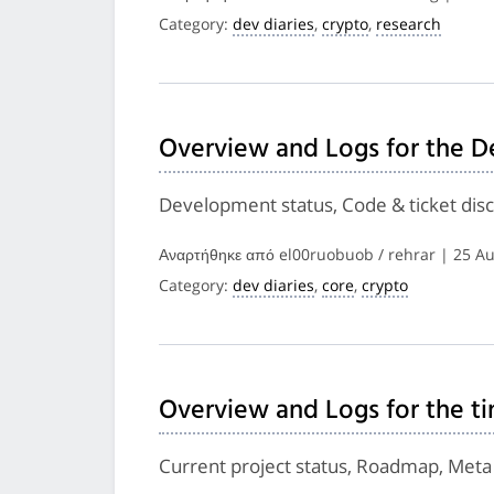
Category:
dev diaries
,
crypto
,
research
Overview and Logs for the D
Development status, Code & ticket disc
Αναρτήθηκε από el00ruobuob / rehrar | 25 A
Category:
dev diaries
,
core
,
crypto
Overview and Logs for the t
Current project status, Roadmap, Meta