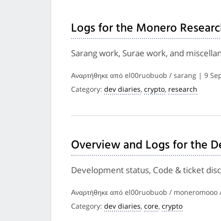
Logs for the Monero Researc
Sarang work, Surae work, and miscella
Αναρτήθηκε από el00ruobuob / sarang | 9 S
Category:
dev diaries
,
crypto
,
research
Overview and Logs for the D
Development status, Code & ticket disc
Αναρτήθηκε από el00ruobuob / moneromooo /
Category:
dev diaries
,
core
,
crypto