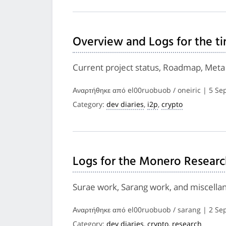
Overview and Logs for the t
Current project status, Roadmap, Meta
Αναρτήθηκε από el00ruobuob / oneiric | 5 S
Category:
dev diaries
,
i2p
,
crypto
Logs for the Monero Researc
Surae work, Sarang work, and miscella
Αναρτήθηκε από el00ruobuob / sarang | 2 S
Category:
dev diaries
,
crypto
,
research