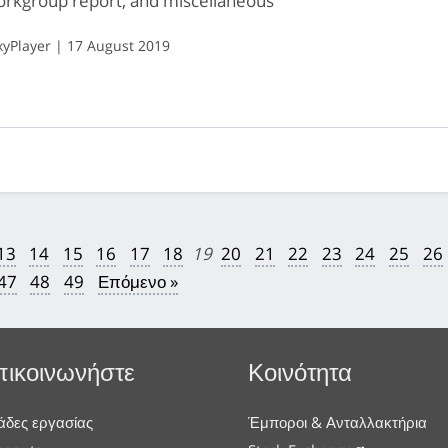
orkgroup report, and miscellaneous
yPlayer | 17 August 2019
13
14
15
16
17
18
19
20
21
22
23
24
25
26
47
48
49
Επόμενο »
πικοινωνήστε
Κοινότητα
δες εργασίας
Έμποροι & Ανταλλακτήρια