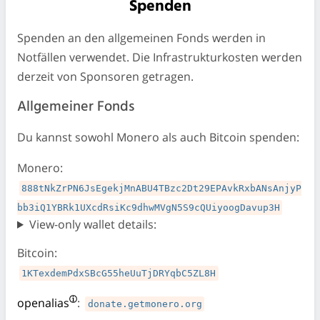
Spenden
Spenden an den allgemeinen Fonds werden in
Notfällen verwendet. Die Infrastrukturkosten werden
derzeit von Sponsoren getragen.
Allgemeiner Fonds
Du kannst sowohl Monero als auch Bitcoin spenden:
Monero:
888tNkZrPN6JsEgekjMnABU4TBzc2Dt29EPAvkRxbANsAnjyP
bb3iQ1YBRk1UXcdRsiKc9dhwMVgN5S9cQUiyoogDavup3H
View-only wallet details:
Bitcoin:
1KTexdemPdxSBcG55heUuTjDRYqbC5ZL8H
openalias
:
donate.getmonero.org