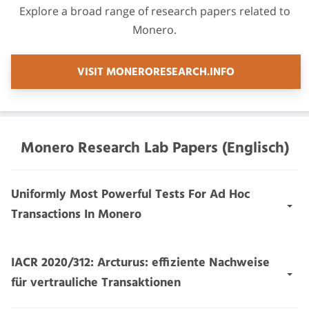
Explore a broad range of research papers related to
Monero.
VISIT MONERORESEARCH.INFO
Monero Research Lab Papers (Englisch)
Uniformly Most Powerful Tests For Ad Hoc
Transactions In Monero
Kurzfassung:
We introduce a general, low-cost, low-
IACR 2020/312: Arcturus: effiziente Nachweise
power statistical test for transactions in transaction
für vertrauliche Transaktionen
protocols with small anonymity set authentication