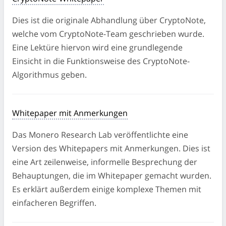
zur Folge haben. Nichtsdestotrotz kann ein derartiger
Angriff die Widerstandsfähigkeit, die CryptoNote gegen
Dies ist die originale Abhandlung über CryptoNote,
Blockchainanalysen aufweist, schwächen. Diese
welche vom CryptoNote-Team geschrieben wurde.
Abhandlung wurde nicht peer-reviewed und spiegelt
Eine Lektüre hiervon wird eine grundlegende
nur die Ergebnisse interner Untersuchungen wider.
Einsicht in die Funktionsweise des CryptoNote-
Algorithmus geben.
ABHANDLUNG LESEN
Whitepaper mit Anmerkungen
Das Monero Research Lab veröffentlichte eine
Version des Whitepapers mit Anmerkungen. Dies ist
eine Art zeilenweise, informelle Besprechung der
Behauptungen, die im Whitepaper gemacht wurden.
Es erklärt außerdem einige komplexe Themen mit
einfacheren Begriffen.