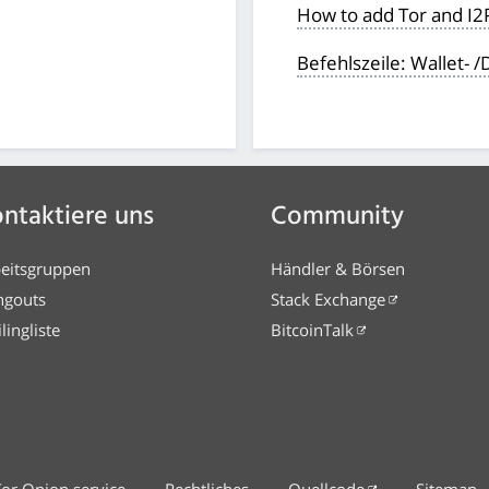
How to add Tor and I2
Befehlszeile: Wallet- 
ntaktiere uns
Community
eitsgruppen
Händler & Börsen
ngouts
Stack Exchange
lingliste
BitcoinTalk
Tor Onion service
Rechtliches
Quellcode
Sitemap