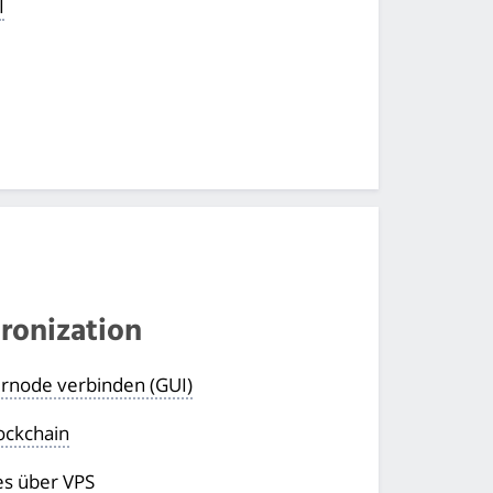
I
ronization
ernode verbinden (GUI)
ockchain
es über VPS