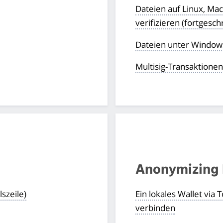
Dateien auf Linux, Mac
verifizieren (fortgeschr
Dateien unter Windows
Multisig-Transaktione
Anonymizing
szeile)
Ein lokales Wallet via
verbinden