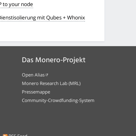
P to your node
/Dienstisolierung mit Qubes + Whonix
Das Monero-Projekt
Open Alias
Monero Research Lab (MRL)
Pressemappe
Community-Crowdfunding-System
RSS Feed