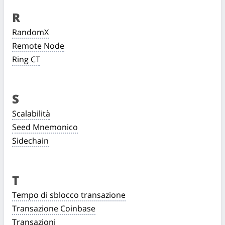
R
RandomX
Remote Node
Ring CT
S
Scalabilità
Seed Mnemonico
Sidechain
T
Tempo di sblocco transazione
Transazione Coinbase
Transazioni