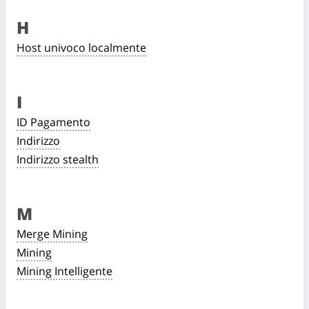
H
Host univoco localmente
I
ID Pagamento
Indirizzo
Indirizzo stealth
M
Merge Mining
Mining
Mining Intelligente